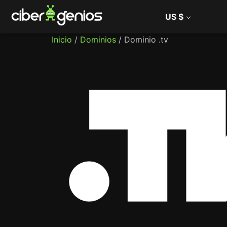
US $
Inicio
/
Dominios
/ Dominio .tv