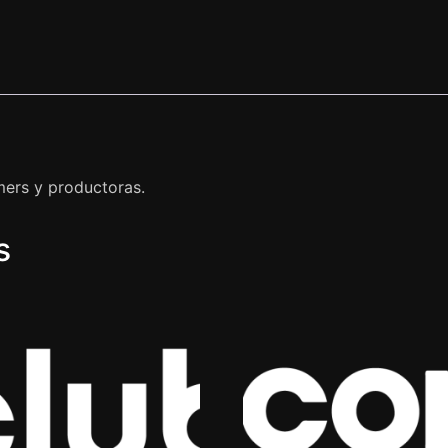
mers y productoras.
s